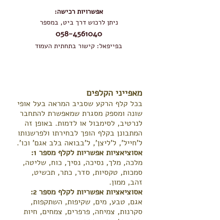
:אפשרויות רכישה
ניתן לרכוש דרך ביט, במספר
058-4561040
בפייפאל: קישור בתחתית העמוד
מאפייני הקלפים
בכל קלף הרקע שסביב המראה בעל אופי
שונה ומספק מסגרת שמאפשרת להתחבר
לנרטיב, לסימבול או לדמות. באופן זה
המתבונן בקלף הופך לבחירתו ולפרשנותו
ל'חייל', ל'ליצן', ל'בבואה בלב אגם' וכו'.
אסוציאציות אפשריות לקלף מספר 1:
מלכה, מלך, נסיכה, נסיך, כוח, שליטה,
סמכות, טקסיות, סדר, כתר, תכשיט,
זהב, ממון.
אסוציאציות אפשריות לקלף מספר 2:
אגם, טבע, מים, שקיפות, השתקפות,
סקרנות, צמיחה, פרפרים, צמחים, חיות