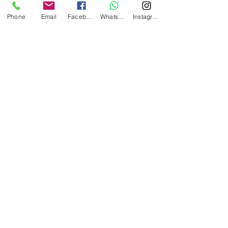
Phone
Email
Facebook
WhatsApp
Instagram
צרו קשר
ליאורה
סוטו
Email:
sotto.koko@gmail.com
:טל
058-456-1040
דרך היער 4, קדימה