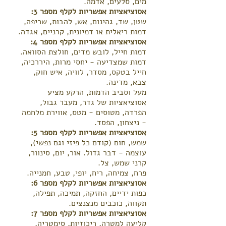
מים, סלעים, אדמה.
אסוציאציות אפשריות לקלף מספר 3:
שטן, שד, גהינום, אש, להבות, שריפה,
דמות ריאלית או דמיונית, קרניים, אגדה.
אסוציאציות אפשריות לקלף מספר 4:
דמות חייל, לובש מדים, חולצת הסוואה.
דמות שמצדיעה - יחסי מרות, היררכיה,
חייל בטקס, מסדר, לוויה, איש חוק,
צבא, מדינה.
מעל וסביב הדמות, הרקע מציע
אסוציאציות של גדר, מעבר גבול,
הפרדה, מטוסים - מטס, אווירת מלחמה
- ניצחון, הפסד.
אסוציאציות אפשריות לקלף מספר 5:
שמש, חום (קודם כל פיזי וגם נפשי),
עוצמה - דבר גדול. אור, יום, סינוור,
קרני שמש, צל.
פרח, צמיחה, ריח, יופי, טבע, חמנייה.
אסוציאציות אפשריות לקלף מספר 6:
כפות ידיים, החזקה, תמיכה, תפילה,
תקווה, כוכבים מנצנצים.
אסוציאציות אפשריות לקלף מספר 7:
קליעה למטרה, ריכוזיות, סימטריה,