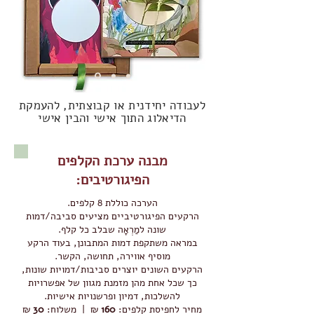
לעבודה יחידנית או קבוצתית, להעמקת
הדיאלוג התוך אישי והבין אישי
מבנה ערכת הקלפים
הפיגורטיבים:
הערכה כוללת 8 קלפים.
הרקעים הפיגורטיביים מציעים סביבה/דמות
שונה למַרְאָה שבלב כל קלף.
במראה משתקפת דמות המתבונן, בעוד הרקע
מוסיף אווירה, תחושה, הקשר.
הרקעים השונים יוצרים סביבות/דמויות שונות,
כך שכל אחת מהן מזמנת מגוון של אפשרויות
להשלכות, דמיון ופרשנויות אישיות.
מחיר לחפיסת קלפים:
160
₪ | משלוח:
30
₪